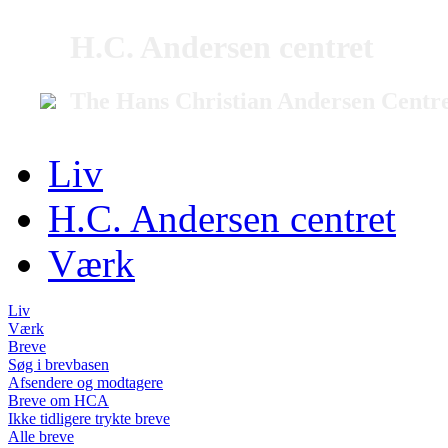
H.C. Andersen centret
The Hans Christian Andersen Centr
Liv
H.C. Andersen centret
Værk
Liv
Værk
Breve
Søg i brevbasen
Afsendere og modtagere
Breve om HCA
Ikke tidligere trykte breve
Alle breve