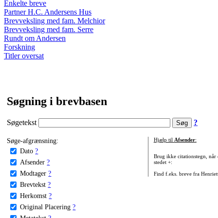
Enkelte breve
Partner H.C. Andersens Hus
Brevveksling med fam. Melchior
Brevveksling med fam. Serre
Rundt om Andersen
Forskning
Titler oversat
Søgning i brevbasen
Søgetekst
?
Søge-afgrænsning:
Hjælp til
Afsender
:
Dato
?
Brug ikke citationstegn, når
Afsender
?
stedet +:
Modtager
?
Find f.eks. breve fra Henrie
Brevtekst
?
Herkomst
?
Original Placering
?
Metatekst
?