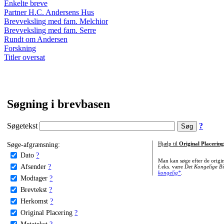
Enkelte breve
Partner H.C. Andersens Hus
Brevveksling med fam. Melchior
Brevveksling med fam. Serre
Rundt om Andersen
Forskning
Titler oversat
Søgning i brevbasen
Søgetekst
?
Søge-afgrænsning:
Hjælp til
Original Placering
Dato
?
Man kan søge efter de origi
Afsender
?
f.eks. være
Det Kongelige Bi
kongelig*
.
Modtager
?
Brevtekst
?
Herkomst
?
Original Placering
?
Metatekst
?