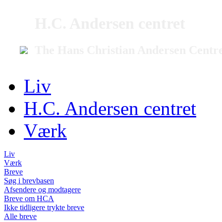
H.C. Andersen centret
The Hans Christian Andersen Centr
Liv
H.C. Andersen centret
Værk
Liv
Værk
Breve
Søg i brevbasen
Afsendere og modtagere
Breve om HCA
Ikke tidligere trykte breve
Alle breve