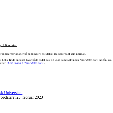
p til
Brevtekst
:
er ingen restriktioner på søgninger i brevtekst. Du søger blot som normalt.
u f.eks. finde en tekst, hvor både ordet
hest
og
vogn
samt sætningen
Naar dette Brev
indgår, skal
 efter
+hest +vogn +"Naar dette Brev"
.
 opdateret 23. februar 2023