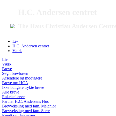
H.C. Andersen centret
The Hans Christian Andersen Centr
Liv
H.C. Andersen centret
Værk
Liv
Værk
Breve
Søg i brevbasen
Afsendere og modtagere
Breve om HCA
Ikke tidligere trykte breve
Alle breve
Enkelte breve
Partner H.C. Andersens Hus
Brevveksling med fam. Melchior
Brevveksling med fam. Serre
Rundt om Andersen