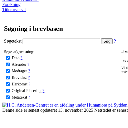
Forskning
Titler oversat
Søgning i brevbasen
Søgetekst
?
Søge-afgrænsning:
Hjæl
Dato
?
Der 
Afsender
?
Vil d
Modtager
?
søge
Brevtekst
?
Herkomst
?
Original Placering
?
Metatekst
?
Denne side er senest opdateret 13. november 2025 Netstedet er senest