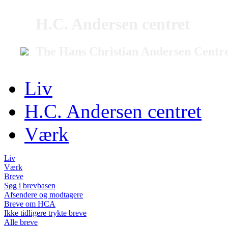
H.C. Andersen centret
The Hans Christian Andersen Centr
Liv
H.C. Andersen centret
Værk
Liv
Værk
Breve
Søg i brevbasen
Afsendere og modtagere
Breve om HCA
Ikke tidligere trykte breve
Alle breve