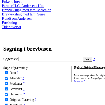
Enkelte breve
Partner H.C. Andersens Hus
Brevveksling med fam. Melchior
Brevveksling med fam. Serre
Rundt om Andersen
Forskning
Titler oversat
Søgning i brevbasen
Søgetekst
?
Søge-afgrænsning:
Hjælp til
Original Placering
Dato
?
Man kan søge efter de origi
Afsender
?
f.eks. være
Det Kongelige Bi
kongelig*
.
Modtager
?
Brevtekst
?
Herkomst
?
Original Placering
?
Metatekst
?