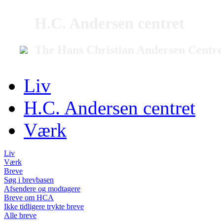
H.C. Andersen centret
The Hans Christian Andersen Centr
Liv
H.C. Andersen centret
Værk
Liv
Værk
Breve
Søg i brevbasen
Afsendere og modtagere
Breve om HCA
Ikke tidligere trykte breve
Alle breve