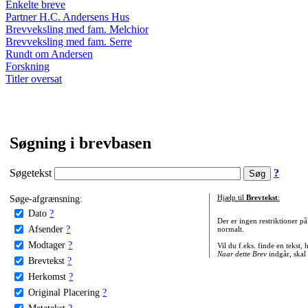
Enkelte breve
Partner H.C. Andersens Hus
Brevveksling med fam. Melchior
Brevveksling med fam. Serre
Rundt om Andersen
Forskning
Titler oversat
Søgning i brevbasen
Søgetekst
?
Søge-afgrænsning:
Hjælp til
Brevtekst
:
Dato
?
Der er ingen restriktioner p
Afsender
?
normalt.
Modtager
?
Vil du f.eks. finde en tekst,
Naar dette Brev
indgår, skal
Brevtekst
?
Herkomst
?
Original Placering
?
Metatekst
?