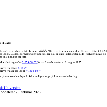
p til
Dato
:
du søger efter dato er det i formatet ÅÅÅÅ-MM-DD, dvs. år-måned-dag. (f.eks. er 1855-08-02 d
st 1855). Da dette format bruger bindestreger skal en dato i citationstegn, da - betyder minus og
s til at undlade søgeord.
skal altså søge efter
"1855-08-02"
for at finde breve fra d. 2. august 1855.
 breve fra 1855:
+1855*
 breve fra august 1855:
+"1855-08"*
er på nuværende tidspunkt ikke muligt at søge på kun måned eller dag.
 opdateret 23. februar 2023