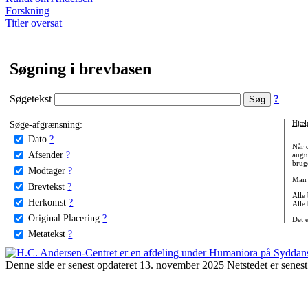
Forskning
Titler oversat
Søgning i brevbasen
Søgetekst
?
Søge-afgrænsning:
Hjæl
Dato
?
Når 
Afsender
?
augu
bruge
Modtager
?
Man 
Brevtekst
?
Alle
Herkomst
?
Alle
Original Placering
?
Det 
Metatekst
?
Denne side er senest opdateret 13. november 2025 Netstedet er senest