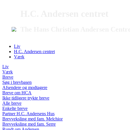
H.C. Andersen centret
The Hans Christian Andersen Centr
Liv
H.C. Andersen centret
Værk
Liv
Værk
Breve
Søg i brevbasen
Afsendere og modtagere
Breve om HCA
Ikke tidligere trykte breve
Alle breve
Enkelte breve
Partner H.C. Andersens Hus
Brevveksling med fam. Melchior
Brevveksling med fam. Serre
Rundt om Andersen