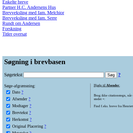
Enkelte breve
Partner H.C. Andersens Hus
Brevveksling med fam. Melchior
Brevveksling med fam. Serre
Rundt om Andersen
Forskning
Titler oversat
Søgning i brevbasen
Søgetekst
?
Søge-afgrænsning:
Hjælp til
Afsender
:
Dato
?
Brug ikke citationstegn, når
Afsender
?
stedet +:
Modtager
?
Find f.eks. breve fra Henrie
Brevtekst
?
Herkomst
?
Original Placering
?
Metatekst
?