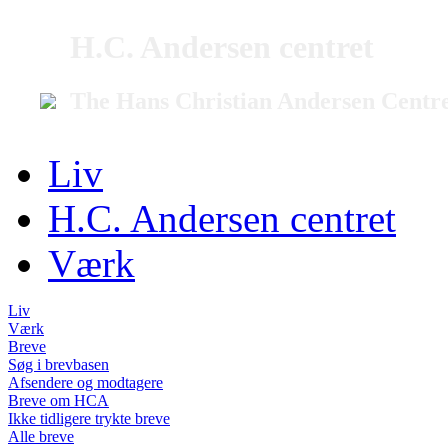
H.C. Andersen centret
The Hans Christian Andersen Centr
Liv
H.C. Andersen centret
Værk
Liv
Værk
Breve
Søg i brevbasen
Afsendere og modtagere
Breve om HCA
Ikke tidligere trykte breve
Alle breve