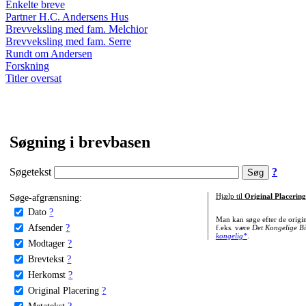
Enkelte breve
Partner H.C. Andersens Hus
Brevveksling med fam. Melchior
Brevveksling med fam. Serre
Rundt om Andersen
Forskning
Titler oversat
Søgning i brevbasen
Søgetekst
?
Søge-afgrænsning:
Hjælp til
Original Placering
Dato
?
Man kan søge efter de origi
Afsender
?
f.eks. være
Det Kongelige Bi
kongelig*
.
Modtager
?
Brevtekst
?
Herkomst
?
Original Placering
?
Metatekst
?