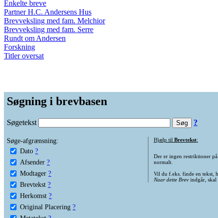
Enkelte breve
Partner H.C. Andersens Hus
Brevveksling med fam. Melchior
Brevveksling med fam. Serre
Rundt om Andersen
Forskning
Titler oversat
Søgning i brevbasen
Søgetekst
?
Søge-afgrænsning:
Hjælp til
Brevtekst
:
Dato
?
Der er ingen restriktioner p
Afsender
?
normalt.
Modtager
?
Vil du f.eks. finde en tekst,
Naar dette Brev
indgår, skal
Brevtekst
?
Herkomst
?
Original Placering
?
Metatekst
?