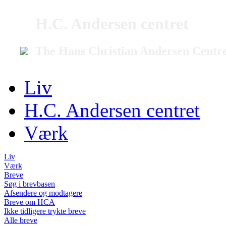
H.C. Andersen centret
The Hans Christian Andersen Centr
Liv
H.C. Andersen centret
Værk
Liv
Værk
Breve
Søg i brevbasen
Afsendere og modtagere
Breve om HCA
Ikke tidligere trykte breve
Alle breve