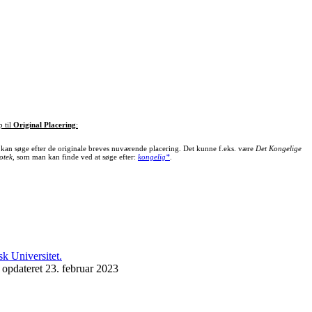
p til
Original Placering
:
kan søge efter de originale breves nuværende placering. Det kunne f.eks. være
Det Kongelige
otek
, som man kan finde ved at søge efter:
kongelig*
.
 opdateret 23. februar 2023