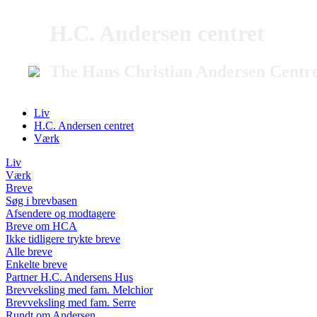
H.C. Andersen centret
The Hans Christian Andersen Centr
Liv
H.C. Andersen centret
Værk
Liv
Værk
Breve
Søg i brevbasen
Afsendere og modtagere
Breve om HCA
Ikke tidligere trykte breve
Alle breve
Enkelte breve
Partner H.C. Andersens Hus
Brevveksling med fam. Melchior
Brevveksling med fam. Serre
Rundt om Andersen