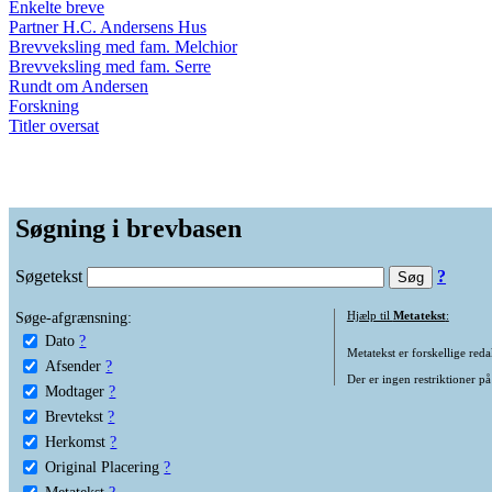
Enkelte breve
Partner H.C. Andersens Hus
Brevveksling med fam. Melchior
Brevveksling med fam. Serre
Rundt om Andersen
Forskning
Titler oversat
Søgning i brevbasen
Søgetekst
?
Søge-afgrænsning:
Hjælp til
Metatekst
:
Dato
?
Metatekst er forskellige reda
Afsender
?
Der er ingen restriktioner på
Modtager
?
Brevtekst
?
Herkomst
?
Original Placering
?
Metatekst
?