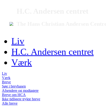
H.C. Andersen centret
The Hans Christian Andersen Centr
Liv
H.C. Andersen centret
Værk
Liv
Værk
Breve
Søg i brevbasen
Afsendere og modtagere
Breve om HCA
Ikke tidligere trykte breve
Alle breve