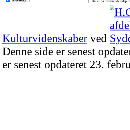
Det er på nuværende tidspun
Kulturvidenskaber
ved
Denne side er senest opdat
er senest opdateret 23. febr