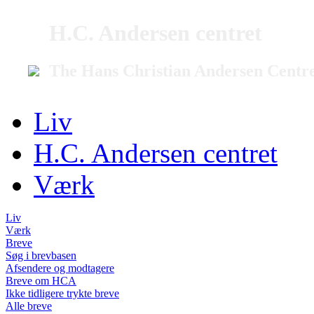
H.C. Andersen centret
The Hans Christian Andersen Centr
Liv
H.C. Andersen centret
Værk
Liv
Værk
Breve
Søg i brevbasen
Afsendere og modtagere
Breve om HCA
Ikke tidligere trykte breve
Alle breve