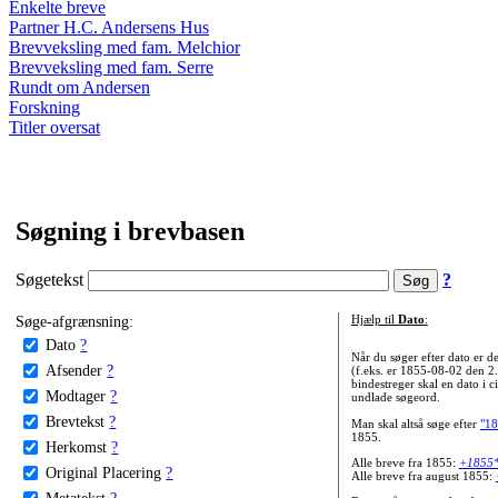
Enkelte breve
Partner H.C. Andersens Hus
Brevveksling med fam. Melchior
Brevveksling med fam. Serre
Rundt om Andersen
Forskning
Titler oversat
Søgning i brevbasen
Søgetekst
?
Søge-afgrænsning:
Hjælp til
Dato
:
Dato
?
Når du søger efter dato er
Afsender
?
(f.eks. er 1855-08-02 den 2
bindestreger skal en dato i c
Modtager
?
undlade søgeord.
Brevtekst
?
Man skal altså søge efter
"18
1855.
Herkomst
?
Alle breve fra 1855:
+1855
Original Placering
?
Alle breve fra august 1855:
Metatekst
?