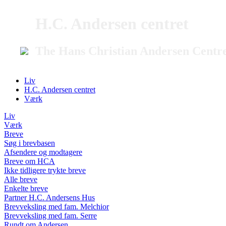
H.C. Andersen centret
The Hans Christian Andersen Centr
Liv
H.C. Andersen centret
Værk
Liv
Værk
Breve
Søg i brevbasen
Afsendere og modtagere
Breve om HCA
Ikke tidligere trykte breve
Alle breve
Enkelte breve
Partner H.C. Andersens Hus
Brevveksling med fam. Melchior
Brevveksling med fam. Serre
Rundt om Andersen