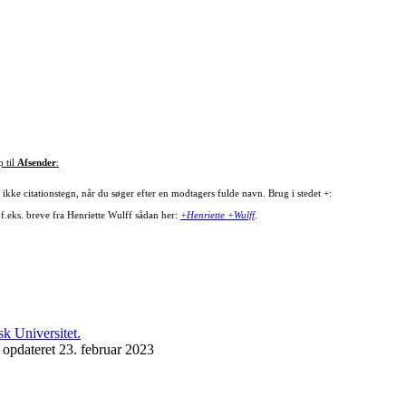
p til
Afsender
:
ikke citationstegn, når du søger efter en modtagers fulde navn. Brug i stedet +:
 f.eks. breve fra Henriette Wulff sådan her:
+Henriette +Wulff
.
 opdateret 23. februar 2023