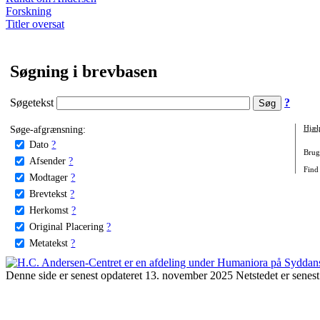
Forskning
Titler oversat
Søgning i brevbasen
Søgetekst
?
Søge-afgrænsning:
Hjæl
Dato
?
Brug 
Afsender
?
Find
Modtager
?
Brevtekst
?
Herkomst
?
Original Placering
?
Metatekst
?
Denne side er senest opdateret 13. november 2025 Netstedet er senest