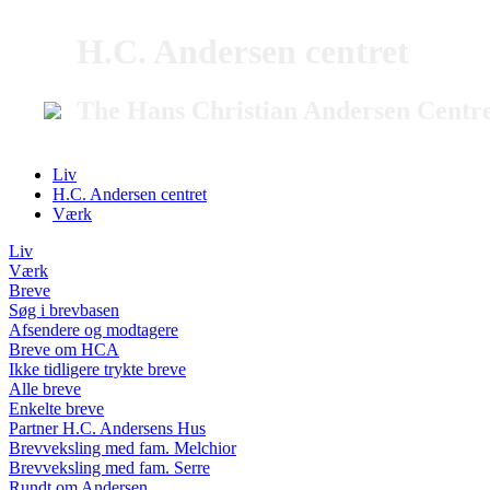
H.C. Andersen centret
The Hans Christian Andersen Centr
Liv
H.C. Andersen centret
Værk
Liv
Værk
Breve
Søg i brevbasen
Afsendere og modtagere
Breve om HCA
Ikke tidligere trykte breve
Alle breve
Enkelte breve
Partner H.C. Andersens Hus
Brevveksling med fam. Melchior
Brevveksling med fam. Serre
Rundt om Andersen