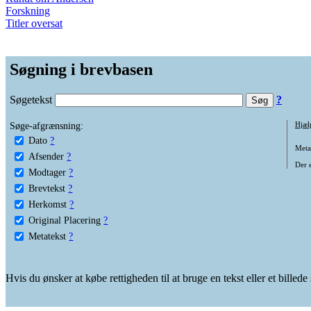
Forskning
Titler oversat
Søgning i brevbasen
Søgetekst
?
Søge-afgrænsning:
Hjæl
Dato
?
Metat
Afsender
?
Der e
Modtager
?
Brevtekst
?
Herkomst
?
Original Placering
?
Metatekst
?
Hvis du ønsker at købe rettigheden til at bruge en tekst eller et billed