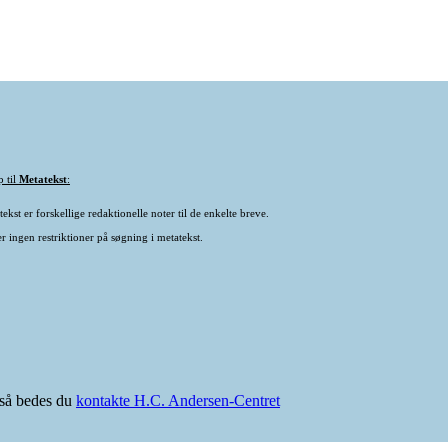
p til
Metatekst
:
ekst er forskellige redaktionelle noter til de enkelte breve.
r ingen restriktioner på søgning i metatekst.
e så bedes du
kontakte H.C. Andersen-Centret