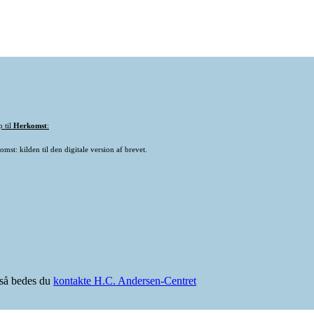
p til
Herkomst
:
mst: kilden til den digitale version af brevet.
e så bedes du
kontakte H.C. Andersen-Centret