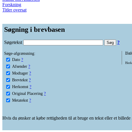
Forskning
Titler oversat
Søgning i brevbasen
Søgetekst
?
Søge-afgrænsning:
Hjæl
Dato
?
Herko
Afsender
?
Modtager
?
Brevtekst
?
Herkomst
?
Original Placering
?
Metatekst
?
Hvis du ønsker at købe rettigheden til at bruge en tekst eller et billed