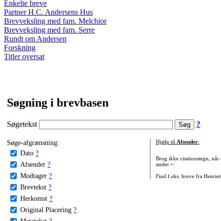
Enkelte breve
Partner H.C. Andersens Hus
Brevveksling med fam. Melchior
Brevveksling med fam. Serre
Rundt om Andersen
Forskning
Titler oversat
Søgning i brevbasen
Søgetekst
?
Søge-afgrænsning:
Hjælp til
Afsender
:
Dato
?
Brug ikke citationstegn, når
Afsender
?
stedet +:
Modtager
?
Find f.eks. breve fra Henrie
Brevtekst
?
Herkomst
?
Original Placering
?
Metatekst
?