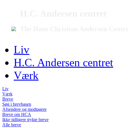
H.C. Andersen centret
The Hans Christian Andersen Centr
Liv
H.C. Andersen centret
Værk
Liv
Værk
Breve
Søg i brevbasen
Afsendere og modtagere
Breve om HCA
Ikke tidligere trykte breve
Alle breve