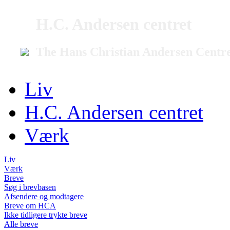
H.C. Andersen centret
The Hans Christian Andersen Centr
Liv
H.C. Andersen centret
Værk
Liv
Værk
Breve
Søg i brevbasen
Afsendere og modtagere
Breve om HCA
Ikke tidligere trykte breve
Alle breve