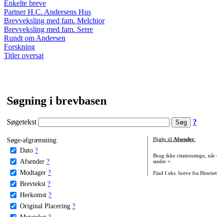
Enkelte breve
Partner H.C. Andersens Hus
Brevveksling med fam. Melchior
Brevveksling med fam. Serre
Rundt om Andersen
Forskning
Titler oversat
Søgning i brevbasen
Søgetekst
?
Søge-afgrænsning:
Hjælp til
Afsender
:
Dato
?
Brug ikke citationstegn, når
Afsender
?
stedet +:
Modtager
?
Find f.eks. breve fra Henrie
Brevtekst
?
Herkomst
?
Original Placering
?
Metatekst
?