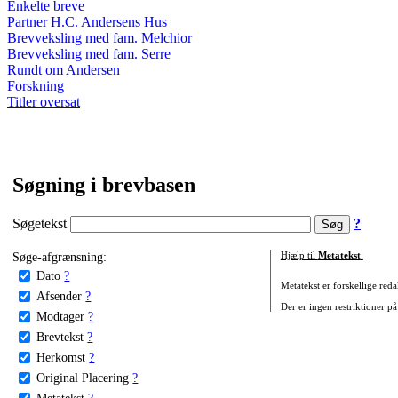
Enkelte breve
Partner H.C. Andersens Hus
Brevveksling med fam. Melchior
Brevveksling med fam. Serre
Rundt om Andersen
Forskning
Titler oversat
Søgning i brevbasen
Søgetekst
?
Søge-afgrænsning:
Hjælp til
Metatekst
:
Dato
?
Metatekst er forskellige reda
Afsender
?
Der er ingen restriktioner på
Modtager
?
Brevtekst
?
Herkomst
?
Original Placering
?
Metatekst
?