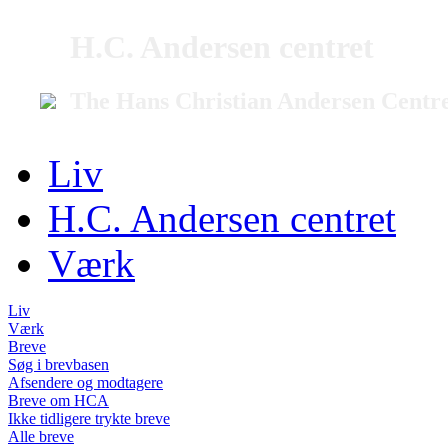
H.C. Andersen centret
The Hans Christian Andersen Centr
Liv
H.C. Andersen centret
Værk
Liv
Værk
Breve
Søg i brevbasen
Afsendere og modtagere
Breve om HCA
Ikke tidligere trykte breve
Alle breve