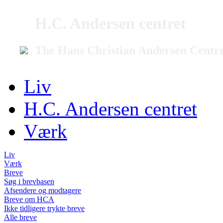
H.C. Andersen centret
The Hans Christian Andersen Centr
Liv
H.C. Andersen centret
Værk
Liv
Værk
Breve
Søg i brevbasen
Afsendere og modtagere
Breve om HCA
Ikke tidligere trykte breve
Alle breve