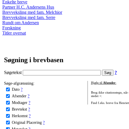
Enkelte breve
Partner H.C. Andersens Hus
Brevveksling med fam. Melchior
Brevveksling med fam. Serre
Rundt om Andersen
Forskning
Titler oversat
Søgning i brevbasen
Søgetekst
?
Søge-afgrænsning:
Hjælp til
Afsender
:
Dato
?
Brug ikke citationstegn, når
Afsender
?
stedet +:
Modtager
?
Find f.eks. breve fra Henrie
Brevtekst
?
Herkomst
?
Original Placering
?
Metatekst
?