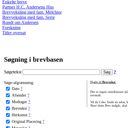
Enkelte breve
Partner H.C. Andersens Hus
Brevveksling med fam. Melchior
Brevveksling med fam. Serre
Rundt om Andersen
Forskning
Titler oversat
Søgning i brevbasen
Søgetekst
?
Søge-afgrænsning:
Hjælp til
Brevtekst
:
Dato
?
Der er ingen restriktioner p
Afsender
?
normalt.
Modtager
?
Vil du f.eks. finde en tekst,
Naar dette Brev
indgår, skal
Brevtekst
?
Herkomst
?
Original Placering
?
Metatekst
?