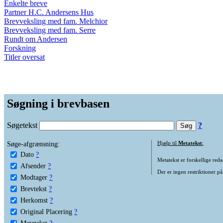
Enkelte breve
Partner H.C. Andersens Hus
Brevveksling med fam. Melchior
Brevveksling med fam. Serre
Rundt om Andersen
Forskning
Titler oversat
Søgning i brevbasen
Søgetekst
?
Søge-afgrænsning:
Hjælp til
Metatekst
:
Dato
?
Metatekst er forskellige reda
Afsender
?
Der er ingen restriktioner på
Modtager
?
Brevtekst
?
Herkomst
?
Original Placering
?
Metatekst
?