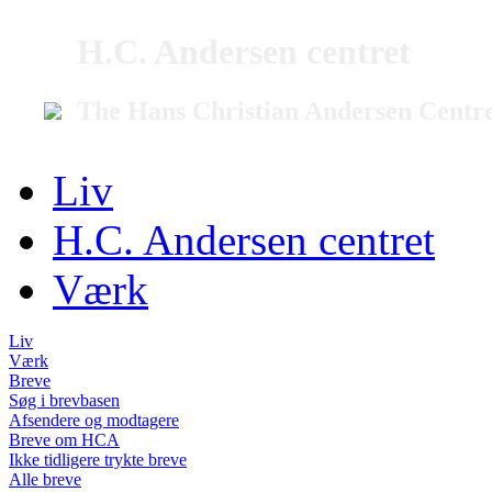
H.C. Andersen centret
The Hans Christian Andersen Centr
Liv
H.C. Andersen centret
Værk
Liv
Værk
Breve
Søg i brevbasen
Afsendere og modtagere
Breve om HCA
Ikke tidligere trykte breve
Alle breve