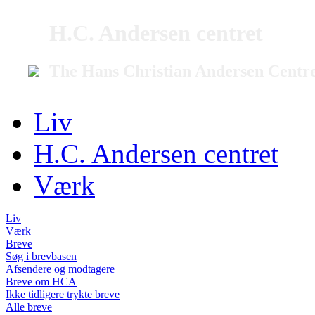
H.C. Andersen centret
The Hans Christian Andersen Centr
Liv
H.C. Andersen centret
Værk
Liv
Værk
Breve
Søg i brevbasen
Afsendere og modtagere
Breve om HCA
Ikke tidligere trykte breve
Alle breve