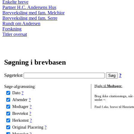
Enkelte breve
Partner H.C. Andersens Hus
Brevveksling med fam. Melchior
Brevveksling med fam. Serre
Rundt om Andersen
Forskning
Titler oversat
Søgning i brevbasen
Søgetekst
?
Søge-afgrænsning:
Hjælp til
Modtager
:
Dato
?
Brug ikke citationstegn, når
Afsender
?
stedet +:
Modtager
?
Find f.eks. breve til Henriet
Brevtekst
?
Herkomst
?
Original Placering
?
Metatekst
?