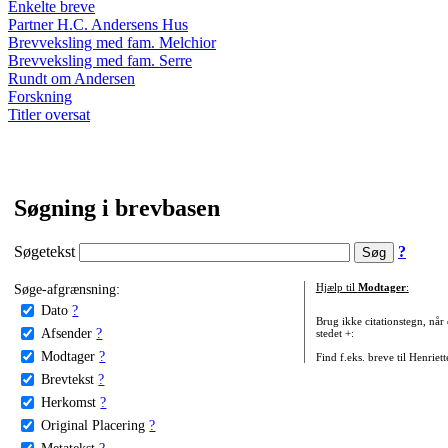
Enkelte breve
Partner H.C. Andersens Hus
Brevveksling med fam. Melchior
Brevveksling med fam. Serre
Rundt om Andersen
Forskning
Titler oversat
Søgning i brevbasen
Søgetekst
?
Søge-afgrænsning:
Hjælp til
Modtager
:
Dato
?
Brug ikke citationstegn, når
Afsender
?
stedet +:
Modtager
?
Find f.eks. breve til Henriet
Brevtekst
?
Herkomst
?
Original Placering
?
Metatekst
?