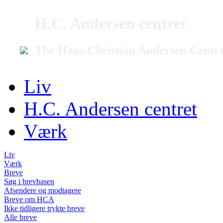
H.C. Andersen centret
The Hans Christian Andersen Centr
Liv
H.C. Andersen centret
Værk
Liv
Værk
Breve
Søg i brevbasen
Afsendere og modtagere
Breve om HCA
Ikke tidligere trykte breve
Alle breve