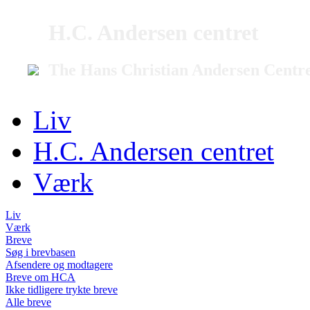
H.C. Andersen centret
The Hans Christian Andersen Centr
Liv
H.C. Andersen centret
Værk
Liv
Værk
Breve
Søg i brevbasen
Afsendere og modtagere
Breve om HCA
Ikke tidligere trykte breve
Alle breve