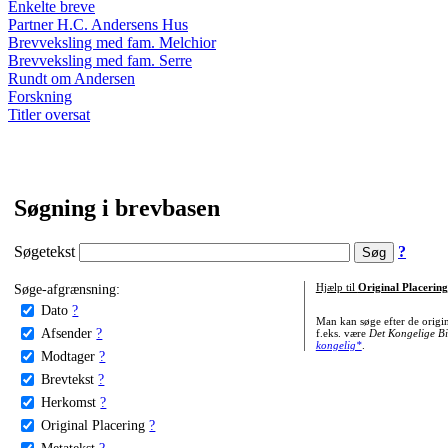
Enkelte breve
Partner H.C. Andersens Hus
Brevveksling med fam. Melchior
Brevveksling med fam. Serre
Rundt om Andersen
Forskning
Titler oversat
Søgning i brevbasen
Søgetekst
?
Søge-afgrænsning:
Hjælp til
Original Placering
Dato
?
Man kan søge efter de origi
Afsender
?
f.eks. være
Det Kongelige Bi
kongelig*
.
Modtager
?
Brevtekst
?
Herkomst
?
Original Placering
?
Metatekst
?