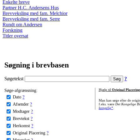
Enkelte breve
Partner H.C. Andersens Hus
Brevveksling med fam. Melchior
Brevveksling med fam. Serre
Rundt om Andersen
Forskning
Titler oversat
Søgning i brevbasen
Søgetekst
?
Søge-afgrænsning:
Hjælp til
Original Placering
Dato
?
Man kan søge efter de origi
Afsender
?
f.eks. være
Det Kongelige Bi
kongelig*
.
Modtager
?
Brevtekst
?
Herkomst
?
Original Placering
?
Metatekst
?