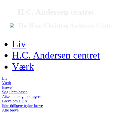
H.C. Andersen centret
The Hans Christian Andersen Centr
Liv
H.C. Andersen centret
Værk
Liv
Værk
Breve
Søg i brevbasen
Afsendere og modtagere
Breve om HCA
Ikke tidligere trykte breve
Alle breve