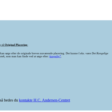
p til
Original Placering
:
kan søge efter de originale breves nuværende placering. Det kunne f.eks. være
Det Kongelige
otek
, som man kan finde ved at søge efter:
kongelig*
.
e så bedes du
kontakte H.C. Andersen-Centret