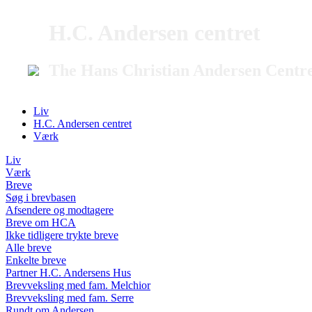
H.C. Andersen centret
The Hans Christian Andersen Centr
Liv
H.C. Andersen centret
Værk
Liv
Værk
Breve
Søg i brevbasen
Afsendere og modtagere
Breve om HCA
Ikke tidligere trykte breve
Alle breve
Enkelte breve
Partner H.C. Andersens Hus
Brevveksling med fam. Melchior
Brevveksling med fam. Serre
Rundt om Andersen