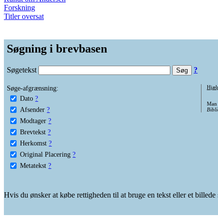
Forskning
Titler oversat
Søgning i brevbasen
Søgetekst
?
Søge-afgrænsning:
Hjæl
Dato
?
Man 
Afsender
?
Bibli
Modtager
?
Brevtekst
?
Herkomst
?
Original Placering
?
Metatekst
?
Hvis du ønsker at købe rettigheden til at bruge en tekst eller et billed