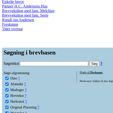
Enkelte breve
Partner H.C. Andersens Hus
Brevveksling med fam. Melchior
Brevveksling med fam. Serre
Rundt om Andersen
Forskning
Titler oversat
Søgning i brevbasen
Søgetekst
?
Søge-afgrænsning:
Hjælp til
Herkomst
:
Dato
?
Herkomst: kilden til den digi
Afsender
?
Modtager
?
Brevtekst
?
Herkomst
?
Original Placering
?
Metatekst
?