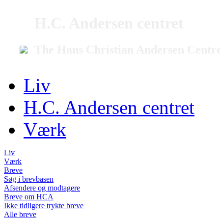
H.C. Andersen centret
The Hans Christian Andersen Centr
Liv
H.C. Andersen centret
Værk
Liv
Værk
Breve
Søg i brevbasen
Afsendere og modtagere
Breve om HCA
Ikke tidligere trykte breve
Alle breve