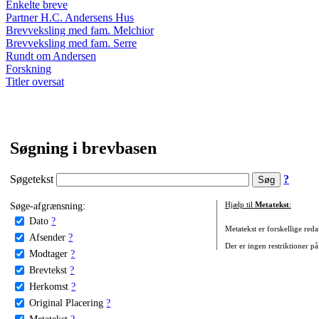
Enkelte breve
Partner H.C. Andersens Hus
Brevveksling med fam. Melchior
Brevveksling med fam. Serre
Rundt om Andersen
Forskning
Titler oversat
Søgning i brevbasen
Søgetekst
?
Søge-afgrænsning:
Hjælp til
Metatekst
:
Dato
?
Metatekst er forskellige reda
Afsender
?
Der er ingen restriktioner på
Modtager
?
Brevtekst
?
Herkomst
?
Original Placering
?
Metatekst
?