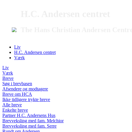
H.C. Andersen centret
The Hans Christian Andersen Centr
Liv
H.C. Andersen centret
Værk
Liv
Værk
Breve
Søg i brevbasen
Afsendere og modtagere
Breve om HCA
Ikke tidligere trykte breve
Alle breve
Enkelte breve
Partner H.C. Andersens Hus
Brevveksling med fam. Melchior
Brevveksling med fam. Serre
Rundt om Andersen