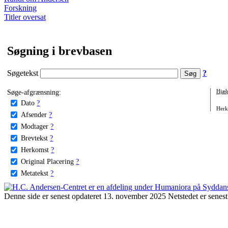
Forskning
Titler oversat
Søgning i brevbasen
Søgetekst
?
Søge-afgrænsning:
Hjæl
Dato
?
Herko
Afsender
?
Modtager
?
Brevtekst
?
Herkomst
?
Original Placering
?
Metatekst
?
Denne side er senest opdateret 13. november 2025 Netstedet er senest