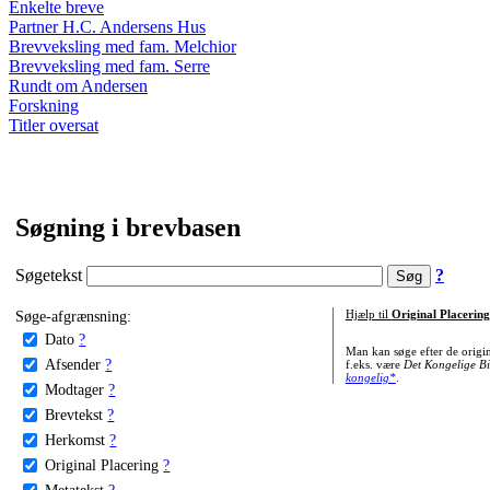
Enkelte breve
Partner H.C. Andersens Hus
Brevveksling med fam. Melchior
Brevveksling med fam. Serre
Rundt om Andersen
Forskning
Titler oversat
Søgning i brevbasen
Søgetekst
?
Søge-afgrænsning:
Hjælp til
Original Placering
Dato
?
Man kan søge efter de origi
Afsender
?
f.eks. være
Det Kongelige Bi
kongelig*
.
Modtager
?
Brevtekst
?
Herkomst
?
Original Placering
?
Metatekst
?