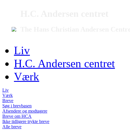
H.C. Andersen centret
The Hans Christian Andersen Centr
Liv
H.C. Andersen centret
Værk
Liv
Værk
Breve
Søg i brevbasen
Afsendere og modtagere
Breve om HCA
Ikke tidligere trykte breve
Alle breve