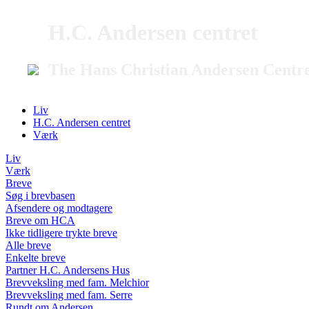
H.C. Andersen centret
The Hans Christian Andersen Centr
Liv
H.C. Andersen centret
Værk
Liv
Værk
Breve
Søg i brevbasen
Afsendere og modtagere
Breve om HCA
Ikke tidligere trykte breve
Alle breve
Enkelte breve
Partner H.C. Andersens Hus
Brevveksling med fam. Melchior
Brevveksling med fam. Serre
Rundt om Andersen