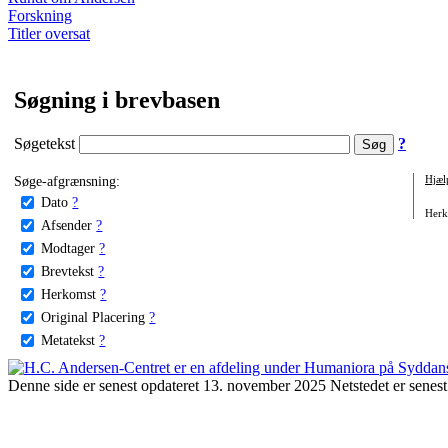
Forskning
Titler oversat
Søgning i brevbasen
Søgetekst
?
Søge-afgrænsning:
Hjæl
Dato
?
Herko
Afsender
?
Modtager
?
Brevtekst
?
Herkomst
?
Original Placering
?
Metatekst
?
Denne side er senest opdateret 13. november 2025 Netstedet er senest