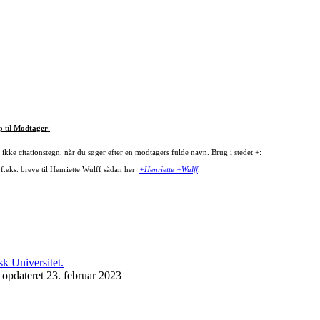
p til
Modtager
:
ikke citationstegn, når du søger efter en modtagers fulde navn. Brug i stedet +:
f.eks. breve til Henriette Wulff sådan her:
+Henriette +Wulff
.
 opdateret 23. februar 2023