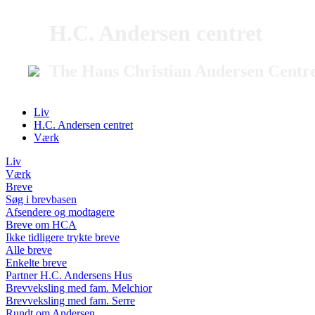
H.C. Andersen centret
The Hans Christian Andersen Centr
Liv
H.C. Andersen centret
Værk
Liv
Værk
Breve
Søg i brevbasen
Afsendere og modtagere
Breve om HCA
Ikke tidligere trykte breve
Alle breve
Enkelte breve
Partner H.C. Andersens Hus
Brevveksling med fam. Melchior
Brevveksling med fam. Serre
Rundt om Andersen