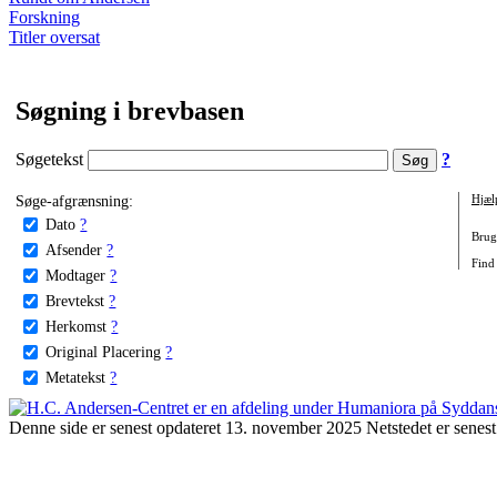
Forskning
Titler oversat
Søgning i brevbasen
Søgetekst
?
Søge-afgrænsning:
Hjæl
Dato
?
Brug 
Afsender
?
Find 
Modtager
?
Brevtekst
?
Herkomst
?
Original Placering
?
Metatekst
?
Denne side er senest opdateret 13. november 2025 Netstedet er senest