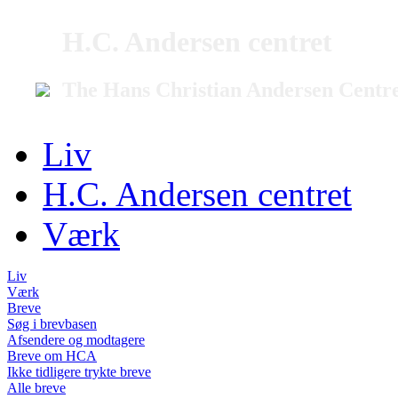
H.C. Andersen centret
The Hans Christian Andersen Centr
Liv
H.C. Andersen centret
Værk
Liv
Værk
Breve
Søg i brevbasen
Afsendere og modtagere
Breve om HCA
Ikke tidligere trykte breve
Alle breve