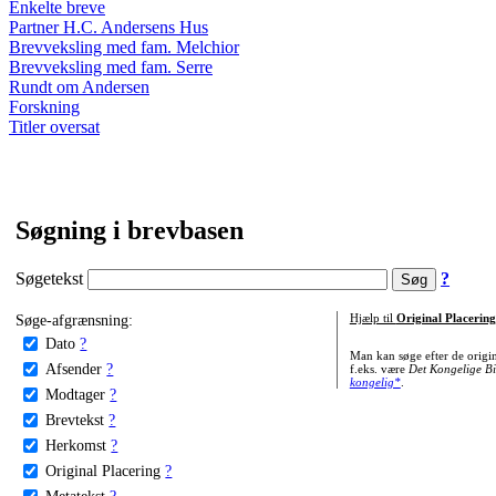
Enkelte breve
Partner H.C. Andersens Hus
Brevveksling med fam. Melchior
Brevveksling med fam. Serre
Rundt om Andersen
Forskning
Titler oversat
Søgning i brevbasen
Søgetekst
?
Søge-afgrænsning:
Hjælp til
Original Placering
Dato
?
Man kan søge efter de origi
Afsender
?
f.eks. være
Det Kongelige Bi
kongelig*
.
Modtager
?
Brevtekst
?
Herkomst
?
Original Placering
?
Metatekst
?