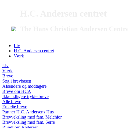
H.C. Andersen centret
The Hans Christian Andersen Centr
Liv
H.C. Andersen centret
Værk
Liv
Værk
Breve
Søg i brevbasen
Afsendere og modtagere
Breve om HCA
Ikke tidligere trykte breve
Alle breve
Enkelte breve
Partner H.C. Andersens Hus
Brevveksling med fam. Melchior
Brevveksling med fam. Serre
Rundt om Andersen