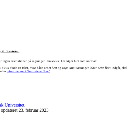
p til
Brevtekst
:
er ingen restriktioner på søgninger i brevtekst. Du søger blot som normalt.
u f.eks. finde en tekst, hvor både ordet
hest
og
vogn
samt sætningen
Naar dette Brev
indgår, skal
 efter
+hest +vogn +"Naar dette Brev"
.
 opdateret 23. februar 2023