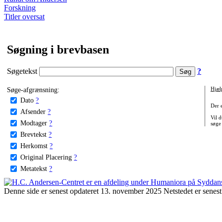
Forskning
Titler oversat
Søgning i brevbasen
Søgetekst
?
Søge-afgrænsning:
Hjæl
Dato
?
Der 
Afsender
?
Vil d
Modtager
?
søge
Brevtekst
?
Herkomst
?
Original Placering
?
Metatekst
?
Denne side er senest opdateret 13. november 2025 Netstedet er senest