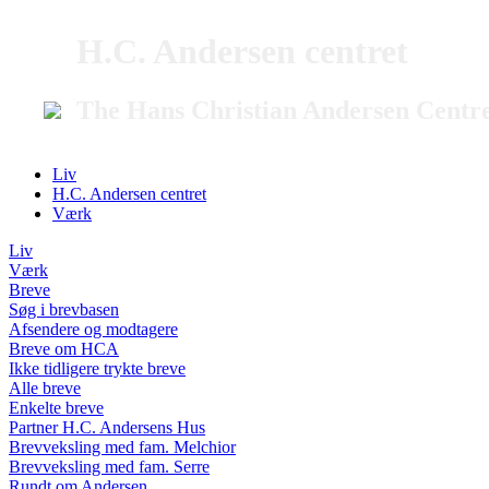
H.C. Andersen centret
The Hans Christian Andersen Centr
Liv
H.C. Andersen centret
Værk
Liv
Værk
Breve
Søg i brevbasen
Afsendere og modtagere
Breve om HCA
Ikke tidligere trykte breve
Alle breve
Enkelte breve
Partner H.C. Andersens Hus
Brevveksling med fam. Melchior
Brevveksling med fam. Serre
Rundt om Andersen