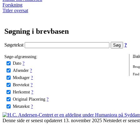
Forskning
Titler oversat
Søgning i brevbasen
Søgetekst
?
Søge-afgrænsning:
Hjæl
Dato
?
Brug 
Afsender
?
Find
Modtager
?
Brevtekst
?
Herkomst
?
Original Placering
?
Metatekst
?
Denne side er senest opdateret 13. november 2025 Netstedet er senest