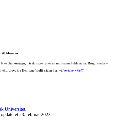
p til
Afsender
:
ikke citationstegn, når du søger efter en modtagers fulde navn. Brug i stedet +:
 f.eks. breve fra Henriette Wulff sådan her:
+Henriette +Wulff
.
 opdateret 23. februar 2023