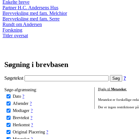
Enkelte breve
Partner H.C. Andersens Hus
Brevveksling med fam. Melchior
Brevveksling med fam. Serre
Rundt om Andersen
Forskning
Titler oversat
Søgning i brevbasen
Søgetekst
?
Søge-afgrænsning:
Hjælp til
Metatekst
:
Dato
?
Metatekst er forskellige reda
Afsender
?
Der er ingen restriktioner på
Modtager
?
Brevtekst
?
Herkomst
?
Original Placering
?
Metatekst
?