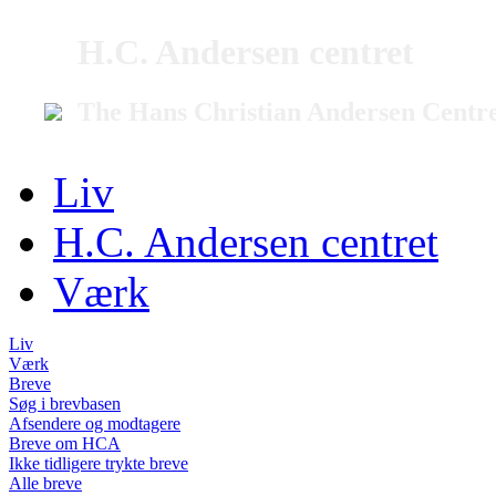
H.C. Andersen centret
The Hans Christian Andersen Centr
Liv
H.C. Andersen centret
Værk
Liv
Værk
Breve
Søg i brevbasen
Afsendere og modtagere
Breve om HCA
Ikke tidligere trykte breve
Alle breve