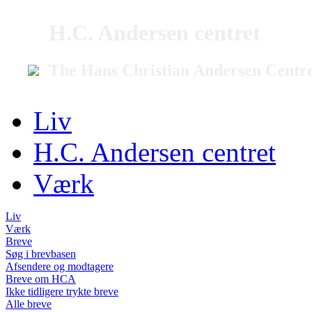
H.C. Andersen centret
The Hans Christian Andersen Centr
Liv
H.C. Andersen centret
Værk
Liv
Værk
Breve
Søg i brevbasen
Afsendere og modtagere
Breve om HCA
Ikke tidligere trykte breve
Alle breve