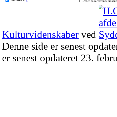
Det er på nuværende tidspun
Kulturvidenskaber
ved
Denne side er senest opdat
er senest opdateret 23. febr