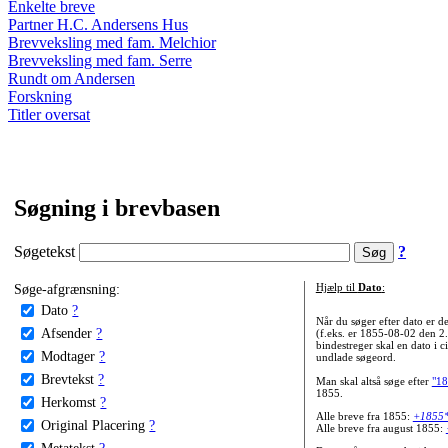
Enkelte breve
Partner H.C. Andersens Hus
Brevveksling med fam. Melchior
Brevveksling med fam. Serre
Rundt om Andersen
Forskning
Titler oversat
Søgning i brevbasen
Søgetekst
?
Søge-afgrænsning:
Hjælp til
Dato
:
Dato
?
Når du søger efter dato er
Afsender
?
(f.eks. er 1855-08-02 den 2
bindestreger skal en dato i c
Modtager
?
undlade søgeord.
Brevtekst
?
Man skal altså søge efter
"18
1855.
Herkomst
?
Alle breve fra 1855:
+1855
Original Placering
?
Alle breve fra august 1855:
Metatekst
?