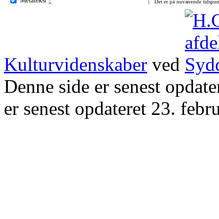
Det er på nuværende tidspun
Kulturvidenskaber
ved
Denne side er senest opdat
er senest opdateret 23. febr