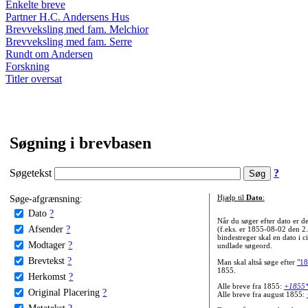
Enkelte breve
Partner H.C. Andersens Hus
Brevveksling med fam. Melchior
Brevveksling med fam. Serre
Rundt om Andersen
Forskning
Titler oversat
Søgning i brevbasen
Søgetekst
?
Søge-afgrænsning:
Hjælp til
Dato
:
Dato
?
Når du søger efter dato er
Afsender
?
(f.eks. er 1855-08-02 den 2
bindestreger skal en dato i c
Modtager
?
undlade søgeord.
Brevtekst
?
Man skal altså søge efter
"18
1855.
Herkomst
?
Alle breve fra 1855:
+1855
Original Placering
?
Alle breve fra august 1855:
Metatekst
?