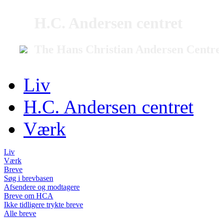
H.C. Andersen centret
The Hans Christian Andersen Centr
Liv
H.C. Andersen centret
Værk
Liv
Værk
Breve
Søg i brevbasen
Afsendere og modtagere
Breve om HCA
Ikke tidligere trykte breve
Alle breve