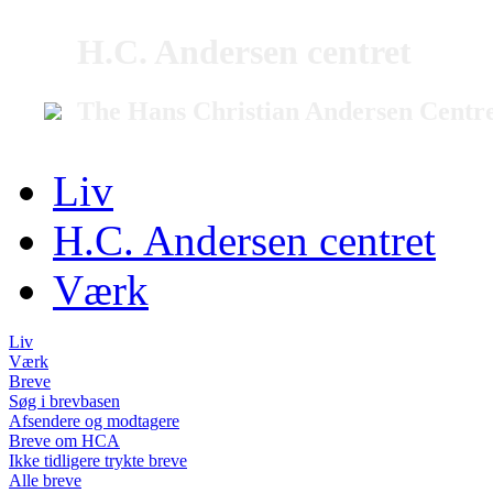
H.C. Andersen centret
The Hans Christian Andersen Centr
Liv
H.C. Andersen centret
Værk
Liv
Værk
Breve
Søg i brevbasen
Afsendere og modtagere
Breve om HCA
Ikke tidligere trykte breve
Alle breve