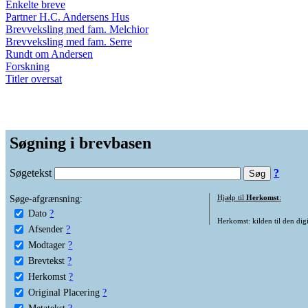
Enkelte breve
Partner H.C. Andersens Hus
Brevveksling med fam. Melchior
Brevveksling med fam. Serre
Rundt om Andersen
Forskning
Titler oversat
Søgning i brevbasen
Søgetekst
?
Søge-afgrænsning:
Hjælp til
Herkomst
:
Dato
?
Herkomst: kilden til den digi
Afsender
?
Modtager
?
Brevtekst
?
Herkomst
?
Original Placering
?
Metatekst
?