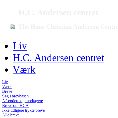
H.C. Andersen centret
The Hans Christian Andersen Centr
Liv
H.C. Andersen centret
Værk
Liv
Værk
Breve
Søg i brevbasen
Afsendere og modtagere
Breve om HCA
Ikke tidligere trykte breve
Alle breve