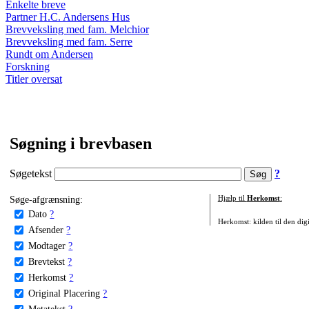
Enkelte breve
Partner H.C. Andersens Hus
Brevveksling med fam. Melchior
Brevveksling med fam. Serre
Rundt om Andersen
Forskning
Titler oversat
Søgning i brevbasen
Søgetekst
?
Søge-afgrænsning:
Hjælp til
Herkomst
:
Dato
?
Herkomst: kilden til den digi
Afsender
?
Modtager
?
Brevtekst
?
Herkomst
?
Original Placering
?
Metatekst
?