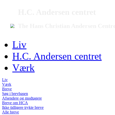
H.C. Andersen centret
The Hans Christian Andersen Centr
Liv
H.C. Andersen centret
Værk
Liv
Værk
Breve
Søg i brevbasen
Afsendere og modtagere
Breve om HCA
Ikke tidligere trykte breve
Alle breve