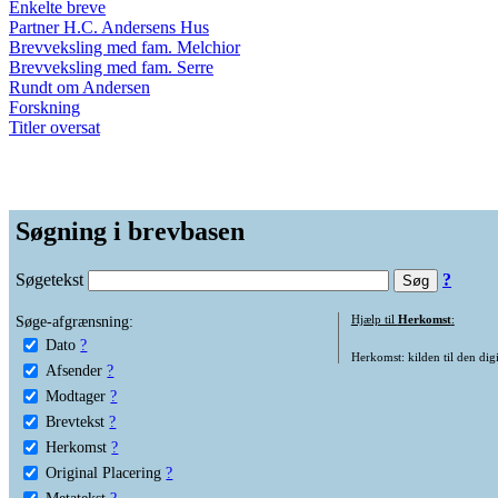
Enkelte breve
Partner H.C. Andersens Hus
Brevveksling med fam. Melchior
Brevveksling med fam. Serre
Rundt om Andersen
Forskning
Titler oversat
Søgning i brevbasen
Søgetekst
?
Søge-afgrænsning:
Hjælp til
Herkomst
:
Dato
?
Herkomst: kilden til den digi
Afsender
?
Modtager
?
Brevtekst
?
Herkomst
?
Original Placering
?
Metatekst
?