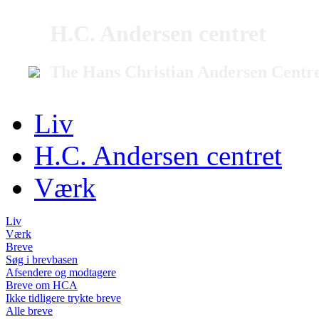
H.C. Andersen centret
The Hans Christian Andersen Centr
Liv
H.C. Andersen centret
Værk
Liv
Værk
Breve
Søg i brevbasen
Afsendere og modtagere
Breve om HCA
Ikke tidligere trykte breve
Alle breve