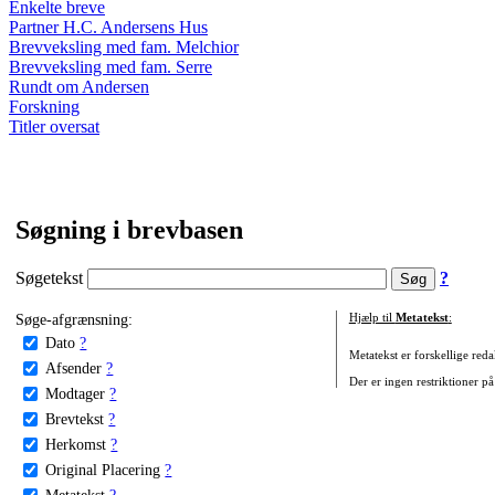
Enkelte breve
Partner H.C. Andersens Hus
Brevveksling med fam. Melchior
Brevveksling med fam. Serre
Rundt om Andersen
Forskning
Titler oversat
Søgning i brevbasen
Søgetekst
?
Søge-afgrænsning:
Hjælp til
Metatekst
:
Dato
?
Metatekst er forskellige reda
Afsender
?
Der er ingen restriktioner på
Modtager
?
Brevtekst
?
Herkomst
?
Original Placering
?
Metatekst
?