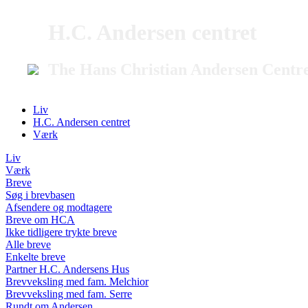
H.C. Andersen centret
The Hans Christian Andersen Centr
Liv
H.C. Andersen centret
Værk
Liv
Værk
Breve
Søg i brevbasen
Afsendere og modtagere
Breve om HCA
Ikke tidligere trykte breve
Alle breve
Enkelte breve
Partner H.C. Andersens Hus
Brevveksling med fam. Melchior
Brevveksling med fam. Serre
Rundt om Andersen