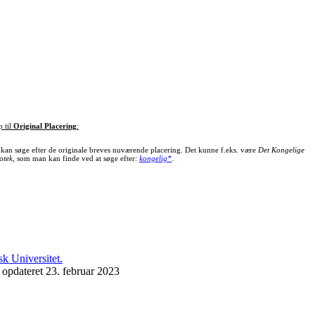
p til
Original Placering
:
kan søge efter de originale breves nuværende placering. Det kunne f.eks. være
Det Kongelige
otek
, som man kan finde ved at søge efter:
kongelig*
.
 opdateret 23. februar 2023