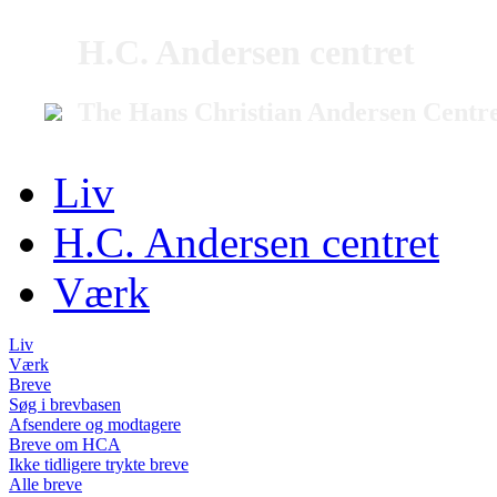
H.C. Andersen centret
The Hans Christian Andersen Centr
Liv
H.C. Andersen centret
Værk
Liv
Værk
Breve
Søg i brevbasen
Afsendere og modtagere
Breve om HCA
Ikke tidligere trykte breve
Alle breve