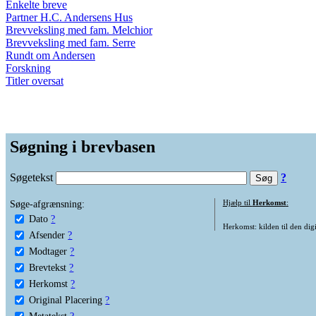
Enkelte breve
Partner H.C. Andersens Hus
Brevveksling med fam. Melchior
Brevveksling med fam. Serre
Rundt om Andersen
Forskning
Titler oversat
Søgning i brevbasen
Søgetekst
?
Søge-afgrænsning:
Hjælp til
Herkomst
:
Dato
?
Herkomst: kilden til den digi
Afsender
?
Modtager
?
Brevtekst
?
Herkomst
?
Original Placering
?
Metatekst
?