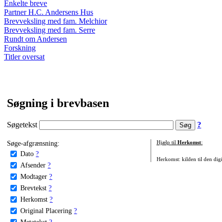
Enkelte breve
Partner H.C. Andersens Hus
Brevveksling med fam. Melchior
Brevveksling med fam. Serre
Rundt om Andersen
Forskning
Titler oversat
Søgning i brevbasen
Søgetekst
?
Søge-afgrænsning:
Hjælp til
Herkomst
:
Dato
?
Herkomst: kilden til den digi
Afsender
?
Modtager
?
Brevtekst
?
Herkomst
?
Original Placering
?
Metatekst
?