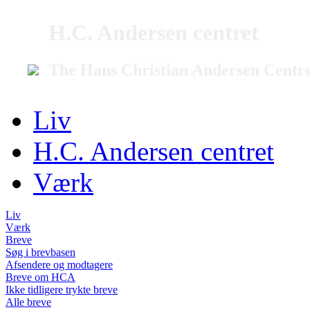
H.C. Andersen centret
The Hans Christian Andersen Centr
Liv
H.C. Andersen centret
Værk
Liv
Værk
Breve
Søg i brevbasen
Afsendere og modtagere
Breve om HCA
Ikke tidligere trykte breve
Alle breve