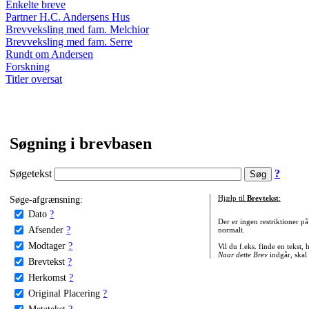
Enkelte breve
Partner H.C. Andersens Hus
Brevveksling med fam. Melchior
Brevveksling med fam. Serre
Rundt om Andersen
Forskning
Titler oversat
Søgning i brevbasen
Søgetekst
?
Søge-afgrænsning:
Hjælp til
Brevtekst
:
Dato
?
Der er ingen restriktioner p
Afsender
?
normalt.
Modtager
?
Vil du f.eks. finde en tekst,
Naar dette Brev
indgår, skal
Brevtekst
?
Herkomst
?
Original Placering
?
Metatekst
?