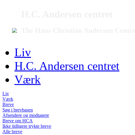
H.C. Andersen centret
The Hans Christian Andersen Centr
Liv
H.C. Andersen centret
Værk
Liv
Værk
Breve
Søg i brevbasen
Afsendere og modtagere
Breve om HCA
Ikke tidligere trykte breve
Alle breve