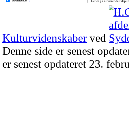
Det er på nuværende tidspun
Kulturvidenskaber
ved
Denne side er senest opdat
er senest opdateret 23. febr