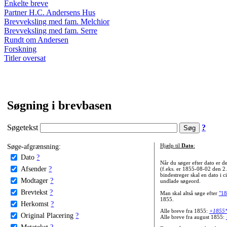
Enkelte breve
Partner H.C. Andersens Hus
Brevveksling med fam. Melchior
Brevveksling med fam. Serre
Rundt om Andersen
Forskning
Titler oversat
Søgning i brevbasen
Søgetekst
?
Søge-afgrænsning:
Hjælp til
Dato
:
Dato
?
Når du søger efter dato er
Afsender
?
(f.eks. er 1855-08-02 den 2
bindestreger skal en dato i c
Modtager
?
undlade søgeord.
Brevtekst
?
Man skal altså søge efter
"18
1855.
Herkomst
?
Alle breve fra 1855:
+1855
Original Placering
?
Alle breve fra august 1855:
Metatekst
?