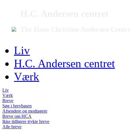
H.C. Andersen centret
The Hans Christian Andersen Centr
Liv
H.C. Andersen centret
Værk
Liv
Værk
Breve
Søg i brevbasen
Afsendere og modtagere
Breve om HCA
Ikke tidligere trykte breve
Alle breve