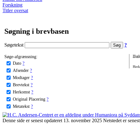
Forskning
Titler oversat
Søgning i brevbasen
Søgetekst
?
Søge-afgrænsning:
Hjæl
Dato
?
Herko
Afsender
?
Modtager
?
Brevtekst
?
Herkomst
?
Original Placering
?
Metatekst
?
Denne side er senest opdateret 13. november 2025 Netstedet er senest