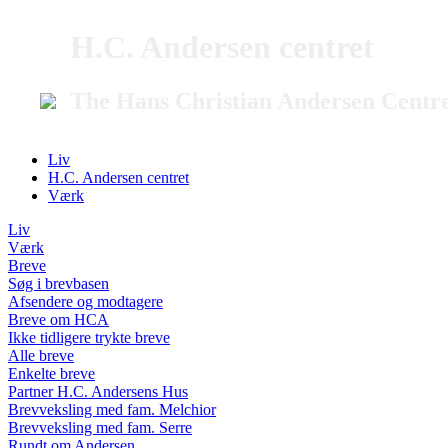
H.C. Andersen centret
The Hans Christian Andersen Centr
Liv
H.C. Andersen centret
Værk
Liv
Værk
Breve
Søg i brevbasen
Afsendere og modtagere
Breve om HCA
Ikke tidligere trykte breve
Alle breve
Enkelte breve
Partner H.C. Andersens Hus
Brevveksling med fam. Melchior
Brevveksling med fam. Serre
Rundt om Andersen