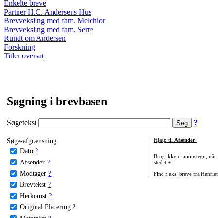
Enkelte breve
Partner H.C. Andersens Hus
Brevveksling med fam. Melchior
Brevveksling med fam. Serre
Rundt om Andersen
Forskning
Titler oversat
Søgning i brevbasen
Søgetekst
?
Søge-afgrænsning:
Hjælp til
Afsender
:
Dato
?
Brug ikke citationstegn, når
Afsender
?
stedet +:
Modtager
?
Find f.eks. breve fra Henrie
Brevtekst
?
Herkomst
?
Original Placering
?
Metatekst
?