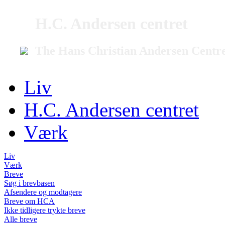
H.C. Andersen centret
The Hans Christian Andersen Centr
Liv
H.C. Andersen centret
Værk
Liv
Værk
Breve
Søg i brevbasen
Afsendere og modtagere
Breve om HCA
Ikke tidligere trykte breve
Alle breve