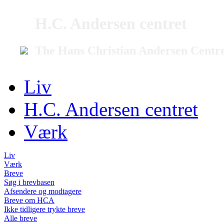
H.C. Andersen centret
The Hans Christian Andersen Centr
Liv
H.C. Andersen centret
Værk
Liv
Værk
Breve
Søg i brevbasen
Afsendere og modtagere
Breve om HCA
Ikke tidligere trykte breve
Alle breve