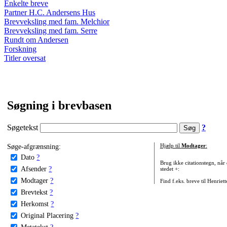
Enkelte breve
Partner H.C. Andersens Hus
Brevveksling med fam. Melchior
Brevveksling med fam. Serre
Rundt om Andersen
Forskning
Titler oversat
Søgning i brevbasen
Søgetekst
?
Søge-afgrænsning:
Hjælp til
Modtager
:
Dato
?
Brug ikke citationstegn, når
Afsender
?
stedet +:
Modtager
?
Find f.eks. breve til Henriet
Brevtekst
?
Herkomst
?
Original Placering
?
Metatekst
?